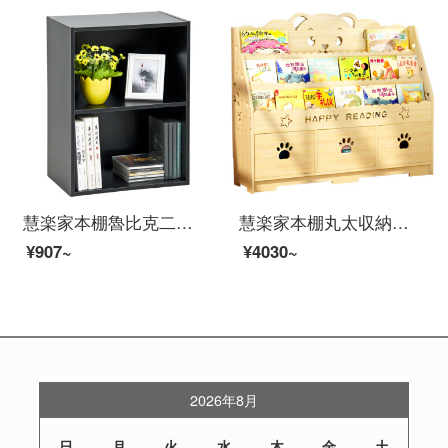
慧楽家本棚魯比克二階セットロッカー雑物収納棚黒11277
慧楽家本棚丸太収納棚着地棚松木家書斎収納棚棚可愛い熊三階ベルト100 cm
¥907~
¥4030~
2026年8月
日
月
火
水
木
金
土