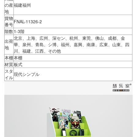
の産
福建福州
地
貨物
FNAL-11326-2
番号
階数
1-3階
北京、上海、広州、深セン、杭州、東莞、佛山、成都、金
出荷
華、泉州、青島、シ博、福州、嘉興、南康、広東、山東、四
地
川、福建、江西、その他
本棚
本棚
材質
板式
スタ
現代シンプル
イル