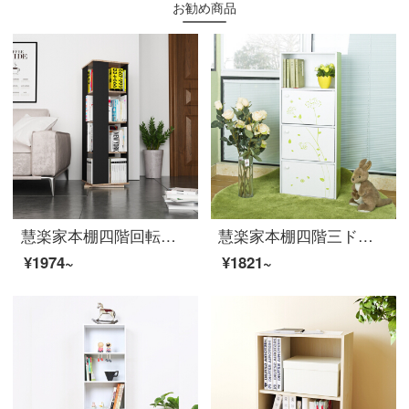
お勧め商品
慧楽家本棚四階回転ロッカー簡易陳列棚フランス香樟木色+黒11379
慧楽家本棚四階三ドア印紙書棚ファッション創意階棚棚棚11289-1
¥1974~
¥1821~