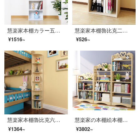
慧楽家本棚カラー五階書棚ファッション創意層棚棚コンボボックス11055-7
慧楽家本棚魯比克二階組合せ収納棚大容量棚白楓色11061-1
¥1516~
¥526~
慧楽家本棚魯比克六階回転角コンボボックス大容量ロッカー白楓色11325-1
慧楽家の本棚絵本棚書斎五階の実木書棚が床に落ちています。棚60幅の白鳥タイプです。
¥1364~
¥3802~