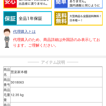
代理購入とは
代理購入のため、商品詳細は外国語のみ表示してお
ります。ご理解ください。
アイテム説明
商品
慧楽家本棚
名
商品
3018063
番号
商品
毛重
12.35 kg
量
商品