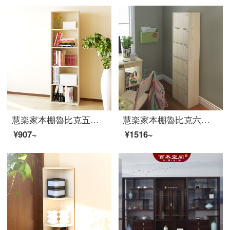
慧楽家本棚魯比克五階セット収納整理棚簡易大容量ロッカー白楓色11055-1
慧楽家本棚魯比克六層組合せドアキャビネット大容量収納キャビネット白楓色11323-1
¥907~
¥1516~