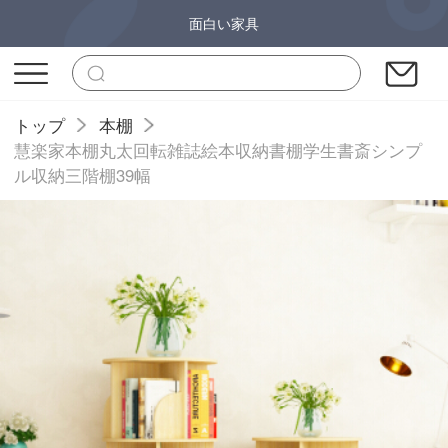
面白い家具
トップ
本棚
慧楽家本棚丸太回転雑誌絵本収納書棚学生書斎シンプ
ル収納三階棚39幅