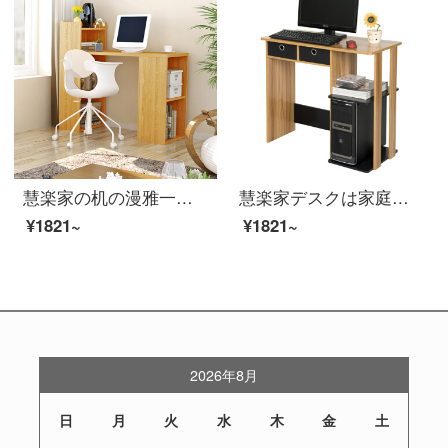
慧楽家の机の漫雅一体式のデカクは本箱の多機能学習机のオーク模様の色11250を持っています。
慧楽家デスクは家庭用の簡易机を持っています。古典的な机は胡桃木＋黒12101です。
¥1821~
¥1821~
2026年8月
日
月
火
水
木
金
土