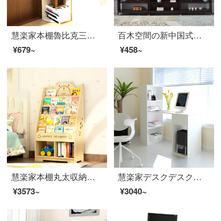
慧楽家本棚魯比克三階回転コーナーコンボボックス白楓色11088-1
百木空間の新中国式の木造書棚四戸六戸の固体木戸書棚棚棚棚棚本棚烏金木二門の置物棚多宝閣書斎家具セットのオーダーメイド固定金（必要な商品代金の30%の数量では自主注文ができません）
¥679~
¥458~
慧楽家本棚丸太収納棚着地棚書斎収納棚アニメ熊五階幅60 cm
慧楽家デスクデスクトップ家庭用一体型本棚付きデスク白11057-1
¥3573~
¥3040~