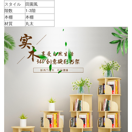
スタイル
田園風
階数
1-3階
本棚
本棚
材質
丸太