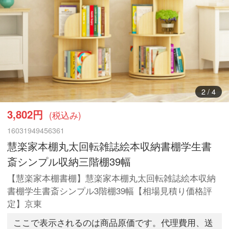
3
/
4
3,802円
(税込み)
16031949456361
慧楽家本棚丸太回転雑誌絵本収納書棚学生書
斎シンプル収納三階棚39幅
【慧楽家本棚書棚】慧楽家本棚丸太回転雑誌絵本収納
書棚学生書斎シンプル3階棚39幅【相場見積り価格評
定】京東
ここで表示されるのは商品原価です。代理費用、送