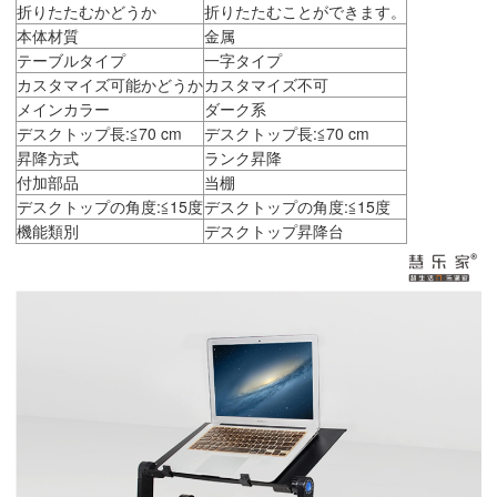
折りたたむかどうか
折りたたむことができます。
本体材質
金属
テーブルタイプ
一字タイプ
カスタマイズ可能かどうか
カスタマイズ不可
メインカラー
ダーク系
デスクトップ長:≦70 cm
デスクトップ長:≦70 cm
昇降方式
ランク昇降
付加部品
当棚
デスクトップの角度:≦15度
デスクトップの角度:≦15度
機能類別
デスクトップ昇降台