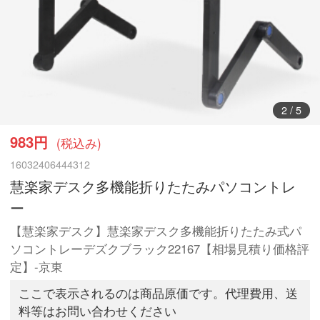
3
/
5
983円
(税込み)
16032406444312
慧楽家デスク多機能折りたたみパソコントレ
ー
【慧楽家デスク】慧楽家デスク多機能折りたたみ式パ
ソコントレーデズクブラック22167【相場見積り価格評
定】-京東
ここで表示されるのは商品原価です。代理費用、送
料等はお問い合わせください