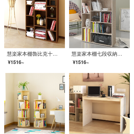
慧楽家本棚魯比克十格ロッカー棚棚深紅チェリー木色11107
慧楽家本棚七段収納棚木質新聞収納棚フランス香樟木色11329-3
¥1516~
¥1516~