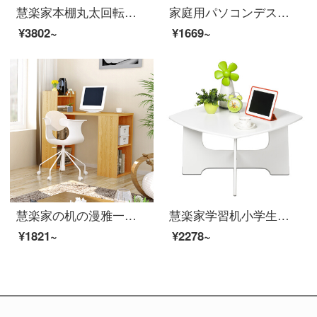
慧楽家本棚丸太回転雑誌絵本収納書棚学生書斎シンプル収納三階棚39幅
家庭用パソコンデスクトップパソコン学習デスク白楓色11080
¥3802~
¥1669~
慧楽家の机の漫雅一体式のデカクは本箱の多機能学習机のオーク模様の色11250を持っています。
慧楽家学習机小学生机書卓ゲームデスク白FNAJ-11146
¥1821~
¥2278~