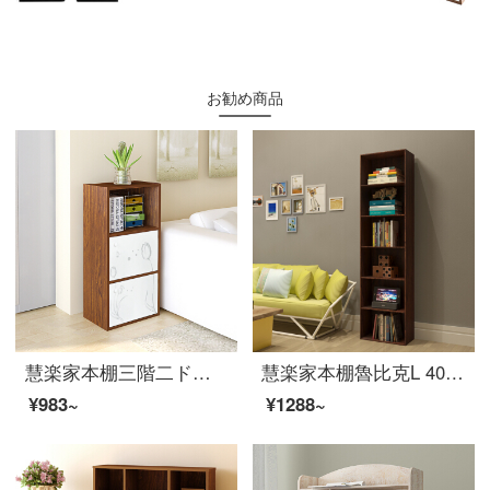
お勧め商品
慧楽家本棚三階二ドアの印紙箱にドア収納棚付き深紅チェリー木色11266
慧楽家本棚魯比克L 40六階書棚セット棚棚棚収納棚深紅チェリー木色11306
¥983~
¥1288~