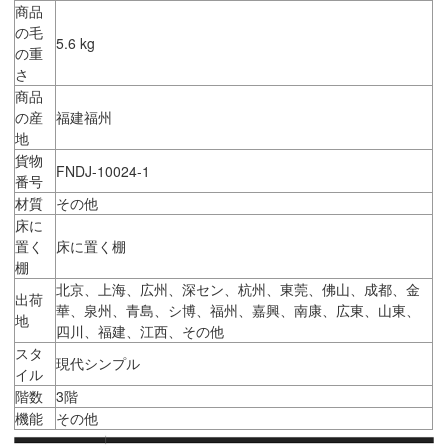
商品
の毛
5.6 kg
の重
さ
商品
の産
福建福州
地
貨物
FNDJ-10024-1
番号
材質
その他
床に
置く
床に置く棚
棚
北京、上海、広州、深セン、杭州、東莞、佛山、成都、金
出荷
華、泉州、青島、シ博、福州、嘉興、南康、広東、山東、
地
四川、福建、江西、その他
スタ
現代シンプル
イル
階数
3階
機能
その他