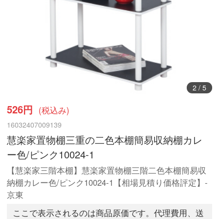
3
/
5
526円
(税込み)
16032407009139
慧楽家置物棚三重の二色本棚簡易収納棚カレ
ー色/ピンク10024-1
【慧楽家三階本棚】慧楽家置物棚三階二色本棚簡易収
納棚カレー色/ピンク10024-1【相場見積り価格評定】-
京東
ここで表示されるのは商品原価です。代理費用、送