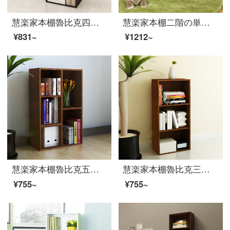
慧楽家本棚魯比克四階セット本棚収納棚黒11279
慧楽家本棚二階の単門プリント本箱ファッション創意層棚棚11287-1
¥831~
¥1212~
慧楽家本棚魯比克五格簡易書棚棚物置棚深紅チェリー木色11051
慧楽家本棚魯比克三階セット書棚棚棚ロッカー自由コンボボックス深紅チェリー木色11052
¥755~
¥755~