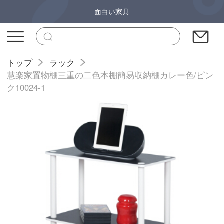
面白い家具
トップ
ラック
慧楽家置物棚三重の二色本棚簡易収納棚カレー色/ピン
ク10024-1