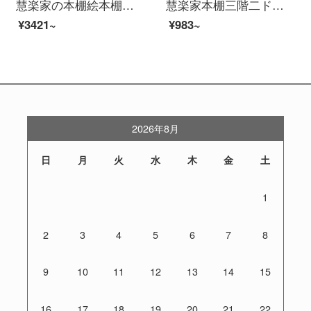
慧楽家の本棚絵本棚書斎四階建ての木の本の新聞棚が床に落ちています。棚が60幅あります。
慧楽家本棚三階二ドアプリント収納棚棚棚白楓色11035-1
¥3421~
¥983~
2026年8月
日
月
火
水
木
金
土
1
2
3
4
5
6
7
8
9
10
11
12
13
14
15
16
17
18
19
20
21
22