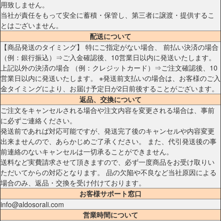
用致しません。
当社が責任をもって安全に蓄積・保管し、第三者に譲渡・提供するこ
とはございません。
配送について
【商品発送のタイミング】 特にご指定がない場合、 前払い決済の場合
（例：銀行振込）⇒ご入金確認後、10営業日以内に発送いたします。
上記以外の決済の場合 （例：クレジットカード）⇒ご注文確認後、10
営業日以内に発送いたします。 ※発送前支払いの場合は、お客様のご入
金タイミングにより、お届け予定日が2日前後することがございます。
返品、交換について
ご注文をキャンセルされる場合や注文内容を変更される場合は、事前
に必ずご連絡ください。
発送前であれば対応可能ですが、発送完了後のキャンセルや内容変更
出来ませんので、あらかじめご了承ください。 また、代引発送後の事
前連絡のないキャンセルは一切承ることができません。
送料など実費請求させて頂きますので、必ず一度商品をお受け取りい
ただいてからの対応となります。 品の欠陥や不良など当社原因による
場合のみ、返品・交換を受け付けております。
お客様サポート窓口
info@aldosorali.com
営業時間について