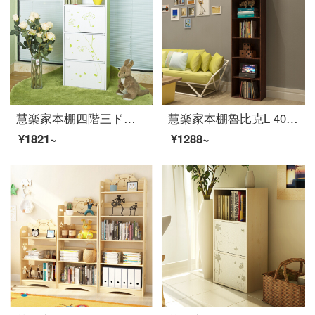
慧楽家本棚四階三ドア印紙書棚ファッション創意階棚棚棚11289-1
慧楽家本棚魯比克L 40六階書棚セット棚棚棚収納棚深紅チェリー木色11306
¥1821~
¥1288~