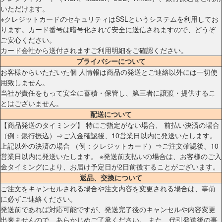
いただけます。
※クレジットカードのセキュリティはSSLというシステムを利用してお
ります。カード番号は暗号化されて安全に送信されますので、どうぞ
ご安心ください。
カード会社から送付されますご利用明細をご確認ください。
プライバシーについて
お客様からいただいた個 人情報は商品の発送とご連絡以外には一切使
用致しません。
当社が責任をもって安全に蓄積・保管し、第三者に譲渡・提供するこ
とはございません。
配送について
【商品発送のタイミング】 特にご指定がない場合、 前払い決済の場合
（例：銀行振込）⇒ご入金確認後、10営業日以内に発送いたします。
上記以外の決済の場合 （例：クレジットカード）⇒ご注文確認後、10
営業日以内に発送いたします。 ※発送前支払いの場合は、お客様のご入
金タイミングにより、お届け予定日が2日前後することがございます。
返品、交換について
ご注文をキャンセルされる場合や注文内容を変更される場合は、事前
に必ずご連絡ください。
発送前であれば対応可能ですが、発送完了後のキャンセルや内容変更
出来ませんので、あらかじめご了承ください。 また、代引発送後の事