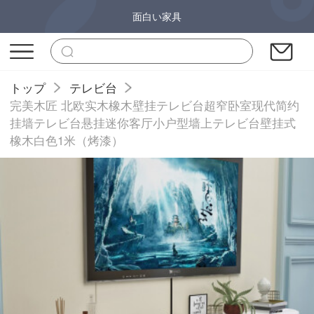
面白い家具
トップ
テレビ台
完美木匠 北欧实木橡木壁挂テレビ台超窄卧室现代简约
挂墙テレビ台悬挂迷你客厅小户型墙上テレビ台壁挂式
橡木白色1米（烤漆）