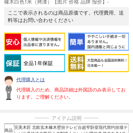
橡木白色1米（烤漆）【图片 价格 品牌 报价】-
ここで表示されるのは商品原価です。代理費用、送
料等はお問い合わせください
代理購入とは
代理購入のため、商品詳細は外国語のみ表示してお
ります。ご理解ください。
アイテム説明
完美木匠 北欧实木橡木壁挂テレビ台超窄卧室现代简约挂墙テ
商品