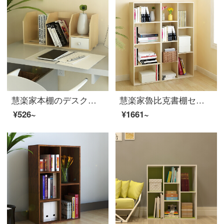
慧楽家本棚のデスクトップベルト引き出し小本棚のオフィス棚のケヤキ色11010
慧楽家魯比克書棚セット書棚棚棚棚棚白楓色FNAL-11192-1
¥526~
¥1661~