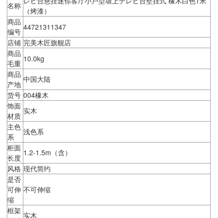
レビ台悬挂迷你客厅小户型墙上テレビ台壁挂式 橡木白色1米
名称
（烤漆）
商品
44721311347
编号
店铺
完美木匠旗舰店
商品
10.0kg
毛重
商品
中国大陆
产地
货号
004橡木
饰面
实木
材质
主色
浅色系
系
柜面
1.2-1.5m（含）
长度
风格
现代简约
是否
可伸
不可伸缩
缩
框架
实木