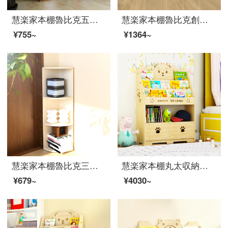
慧楽家本棚魯比克五格簡易書棚棚物置棚深紅チェリー木色11051
慧楽家本棚魯比克創意七段棚セット棚棚棚棚棚棚収納棚緑白11049-2
¥755~
¥1364~
慧楽家本棚魯比克三階回転コーナーコンボボックス白楓色11088-1
慧楽家本棚丸太収納棚着地棚書斎本箱収納棚収納棚可愛い熊の二階80幅引き出し棚
¥679~
¥4030~