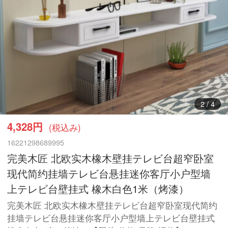
3
/
4
4,328円
(税込み)
16221298689995
完美木匠 北欧实木橡木壁挂テレビ台超窄卧室
现代简约挂墙テレビ台悬挂迷你客厅小户型墙
上テレビ台壁挂式 橡木白色1米（烤漆）
完美木匠 北欧实木橡木壁挂テレビ台超窄卧室现代简约
挂墙テレビ台悬挂迷你客厅小户型墙上テレビ台壁挂式