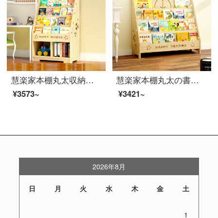
慧楽家本棚丸太収納棚着地棚書斎収納棚可愛い熊五階幅60 cm
慧楽家本棚丸太の書棚学生本新聞ラック松木置物棚アニメ熊の四階80幅
¥3573~
¥3421~
2026年8月
日
月
火
水
木
金
土
1