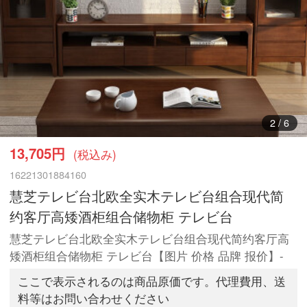
3
/
6
13,705円
(税込み)
16221301884160
慧芝テレビ台北欧全实木テレビ台组合现代简
约客厅高矮酒柜组合储物柜 テレビ台
慧芝テレビ台北欧全实木テレビ台组合现代简约客厅高
矮酒柜组合储物柜 テレビ台【图片 价格 品牌 报价】-
ここで表示されるのは商品原価です。代理費用、送
料等はお問い合わせください