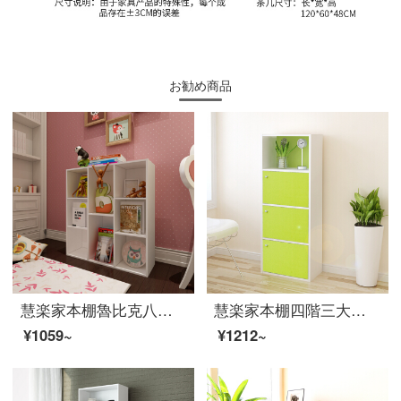
お勧め商品
慧楽家本棚魯比克八格収納棚大容量収納棚白11336-7
慧楽家本棚四階三大容量簡易ロッカー収納棚緑11263
¥1059~
¥1212~