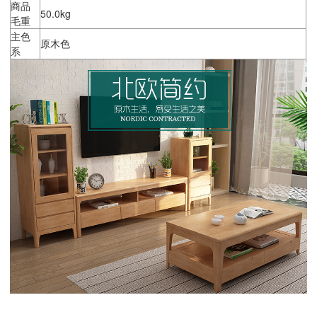
商品
50.0kg
毛重
主色
原木色
系