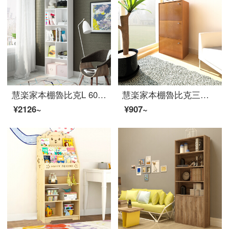
慧楽家本棚魯比克L 60五階収納棚白FNAJ-11359-7
慧楽家本棚魯比克三層組合せドアロッカー付き雑物収納棚深紅チェリー木色11063
¥2126~
¥907~