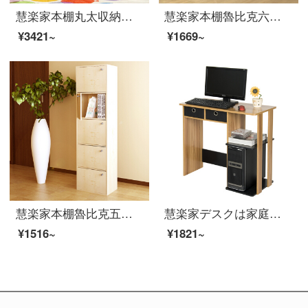
慧楽家本棚丸太収納棚着地棚書斎本箱収納棚可愛い熊の三階60幅
慧楽家本棚魯比克六階ドアの組合せの収納棚の積層板が調整できます。フランス香樟木色11309-3
¥3421~
¥1669~
慧楽家本棚魯比克五階セットドアロッカー収納整理箱白楓色11087-1
慧楽家デスクは家庭用の簡易机を持っています。古典的な机は胡桃木＋黒12101です。
¥1516~
¥1821~