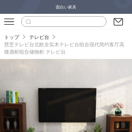
面白い家具
トップ
テレビ台
慧芝テレビ台北欧全实木テレビ台组合现代简约客厅高
矮酒柜组合储物柜 テレビ台