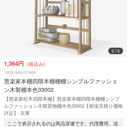
2
/
6
1,364円
(税込み)
16031949167406
慧楽家本棚四階本棚棚棚シンプルファッショ
ン木製棚本色33002
【慧楽家松木四階本棚】慧楽家本棚四階本棚棚シンプ
ルファッション木製置物棚本色33002【相場見積り価格
評定】-京東
ここで表示されるのは商品原価です。代理費用、送