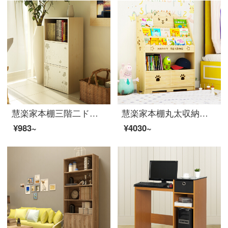
慧楽家本棚三階二ドアプリント収納棚棚棚白楓色11035-1
慧楽家本棚丸太収納棚着地棚書斎本箱収納棚収納棚可愛い熊の二階80幅引き出し棚
¥983~
¥4030~