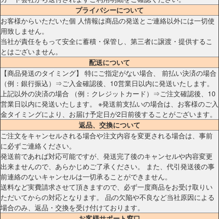
プライバシーについて
お客様からいただいた個 人情報は商品の発送とご連絡以外には一切使
用致しません。
当社が責任をもって安全に蓄積・保管し、第三者に譲渡・提供するこ
とはございません。
配送について
【商品発送のタイミング】 特にご指定がない場合、 前払い決済の場合
（例：銀行振込）⇒ご入金確認後、10営業日以内に発送いたします。
上記以外の決済の場合 （例：クレジットカード）⇒ご注文確認後、10
営業日以内に発送いたします。 ※発送前支払いの場合は、お客様のご入
金タイミングにより、お届け予定日が2日前後することがございます。
返品、交換について
ご注文をキャンセルされる場合や注文内容を変更される場合は、事前
に必ずご連絡ください。
発送前であれば対応可能ですが、発送完了後のキャンセルや内容変更
出来ませんので、あらかじめご了承ください。 また、代引発送後の事
前連絡のないキャンセルは一切承ることができません。
送料など実費請求させて頂きますので、必ず一度商品をお受け取りい
ただいてからの対応となります。 品の欠陥や不良など当社原因による
場合のみ、返品・交換を受け付けております。
お客様サポート窓口