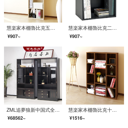
慧楽家本棚魯比克五階セット収納整理棚簡易大容量ロッカー白楓色11055-1
慧楽家本棚魯比克二階セットロッカー雑物収納棚黒11277
¥907~
¥907~
ZML追夢狼新中国式全木黄金檀書棚現代簡易書斎家具収納棚棚ガラス戸付きオーダーメイド書棚（烏金木単一）
慧楽家本棚魯比克十格ロッカー棚棚深紅チェリー木色11107
¥68562~
¥1516~