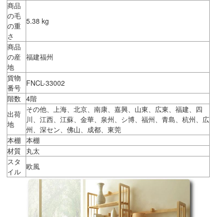
商品
の毛
5.38 kg
の重
さ
商品
の産
福建福州
地
貨物
FNCL-33002
番号
階数
4階
その他、上海、北京、南康、嘉興、山東、広東、福建、四
出荷
川、江西、江蘇、金華、泉州、シ博、福州、青島、杭州、広
地
州、深セン、佛山、成都、東莞
本棚
本棚
材質
丸太
スタ
欧風
イル