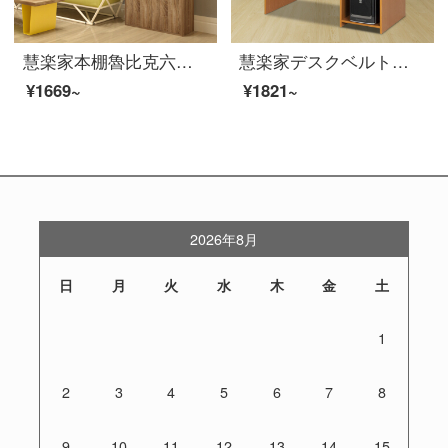
慧楽家本棚魯比克六階ドアの組合せの収納棚の積層板が調整できます。フランス香樟木色11309-3
慧楽家デスクベルトはファッションの简约を引き出すことができます。
¥1669~
¥1821~
2026年8月
日
月
火
水
木
金
土
1
2
3
4
5
6
7
8
9
10
11
12
13
14
15