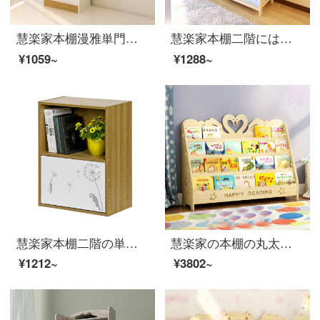
慧楽家本棚漫雅単門収納棚簡易書棚棚棚棚棚白＋水曲柳色11228
慧楽家本棚二階には引き出しロッカーがあります。田園風収納棚のチェイスト本色33011
¥1059~
¥1288~
慧楽家本棚二階の単門プリント本箱ファッション創意層棚棚11287
慧楽家の本棚の丸太が地面に落ちている書棚の学生書は絵本棚の松木置物棚の白鳥の種類の4階の1メートルの幅を広げています。
¥1212~
¥3802~