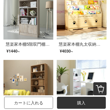
慧楽家本棚5階双門棚付きドア収納棚フランス香樟木色11331
慧楽家本棚丸太収納棚着地棚松木家の書斎収納棚棚アニメ熊三階バンド幅100 cm
¥1440~
¥4030~
カートに入れる
購入