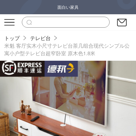
面白い家具
トップ
テレビ台
米魁 客厅实木小尺寸テレビ台茶几组合现代シンプル公
寓小户型テレビ台超窄卧室 原木色1.8米