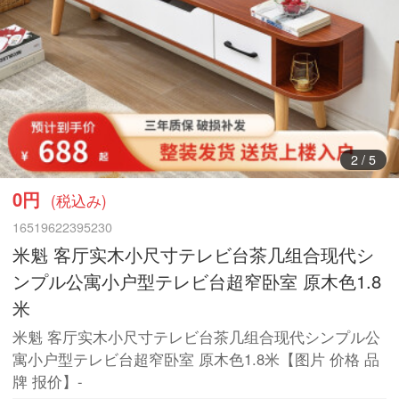
3
/
5
0円
(税込み)
16519622395230
米魁 客厅实木小尺寸テレビ台茶几组合现代シ
ンプル公寓小户型テレビ台超窄卧室 原木色1.8
米
米魁 客厅实木小尺寸テレビ台茶几组合现代シンプル公
寓小户型テレビ台超窄卧室 原木色1.8米【图片 价格 品
牌 报价】-