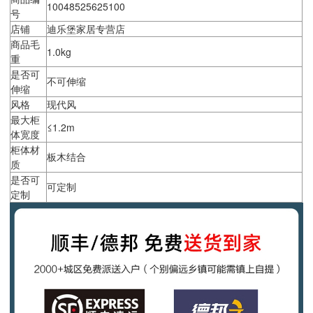
10048525625100
号
店铺
迪乐堡家居专营店
商品毛
1.0kg
重
是否可
不可伸缩
伸缩
风格
现代风
最大柜
≤1.2m
体宽度
柜体材
板木结合
质
是否可
可定制
定制