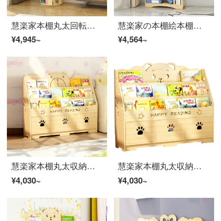
慧楽家本棚丸太回転雑志絵本収納書棚学生書斎シンプル4階棚44
慧楽家の本棚絵本棚書斎五階の実木書棚が床に落ちています。棚は80幅の白鳥タイプです。
¥4,945~
¥4,564~
慧楽家本棚丸太収納棚着地棚松木家の書斎収納棚棚アニメ熊三階バンド幅100 cm
慧楽家本棚丸太収納棚着地棚松木家書斎収納棚棚可愛い熊三階ベルト100 cm
¥4,030~
¥4,030~