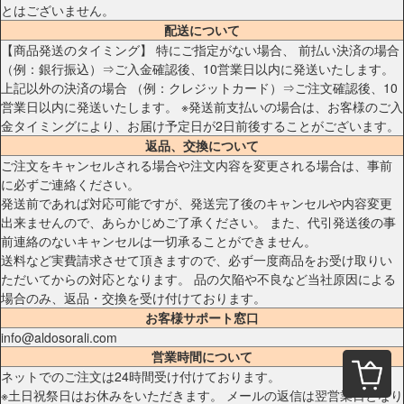
とはございません。
配送について
【商品発送のタイミング】 特にご指定がない場合、 前払い決済の場合
（例：銀行振込）⇒ご入金確認後、10営業日以内に発送いたします。
上記以外の決済の場合 （例：クレジットカード）⇒ご注文確認後、10
営業日以内に発送いたします。 ※発送前支払いの場合は、お客様のご入
金タイミングにより、お届け予定日が2日前後することがございます。
返品、交換について
ご注文をキャンセルされる場合や注文内容を変更される場合は、事前
に必ずご連絡ください。
発送前であれば対応可能ですが、発送完了後のキャンセルや内容変更
出来ませんので、あらかじめご了承ください。 また、代引発送後の事
前連絡のないキャンセルは一切承ることができません。
送料など実費請求させて頂きますので、必ず一度商品をお受け取りい
ただいてからの対応となります。 品の欠陥や不良など当社原因による
場合のみ、返品・交換を受け付けております。
お客様サポート窓口
info@aldosorali.com
営業時間について
ネットでのご注文は24時間受け付けております。
※土日祝祭日はお休みをいただきます。 メールの返信は翌営業日となり