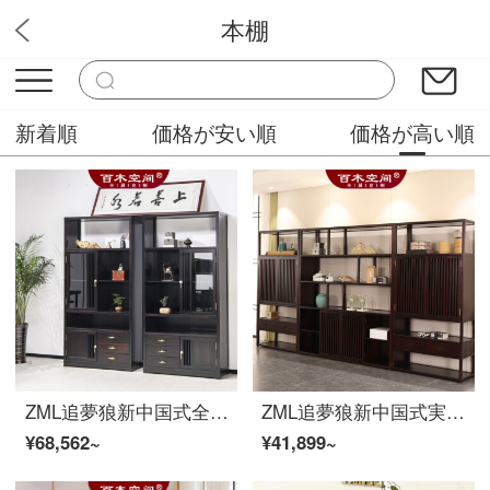
本棚
面白い家具
新着順
価格が安い順
価格が高い順
ZML追夢狼新中国式全木黄金檀書棚現代簡易書斎家具収納棚棚ガラス戸付きオーダーメイド書棚（烏金木単一）
ZML追夢狼新中国式実木棚現代簡素禅意書房茶室多宝閣ラック装飾骨董品棚セット家具全室カスタマイズ本棚中1.8メートル
¥68,562~
¥41,899~