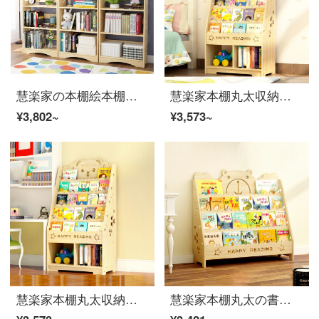
慧楽家の本棚絵本棚書斎五階の実木書棚が床に落ちています。棚60幅の白鳥タイプです。
慧楽家本棚丸太収納棚着地棚書斎収納棚アニメ熊五階幅60 cm
¥3,802~
¥3,573~
慧楽家本棚丸太収納棚着地棚書斎収納棚可愛い熊五階幅60 cm
慧楽家本棚丸太の書棚学生本新聞ラック松木置物棚アニメ熊の四階80幅