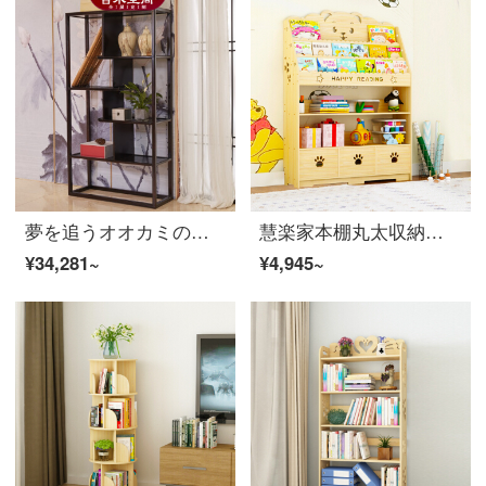
夢を追うオオカミの新しい中国式の本当の木の本の棚の近代的な簡単なラク多宝閣の玄関ホールの書斎は棚を飾って注文してこの小屋を注文します。
慧楽家本棚丸太収納棚着地棚書斎本箱収納棚可愛い熊の三階一メートル幅引き出し棚
¥34,281~
¥4,945~