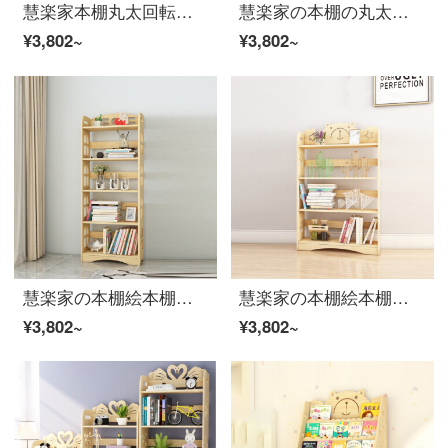
慧楽家本棚丸太回転雑誌絵本収納書棚学生書斎シンプル収納三階棚39幅
慧楽家の本棚の丸太が地面に落ちている書棚の学生書は絵本棚の松木置物棚の白鳥の種類の4階の1メートルの幅を広げています。
¥3,802~
¥3,802~
慧楽家の本棚絵本棚書斎五階の実木書棚が床に落ちた本棚棚60幅のシンプルモデルです。
慧楽家の本棚絵本棚書斎四階建ての木の本の新聞棚が床に落ちています。この棚には80幅の熊の種類があります。
¥3,802~
¥3,802~