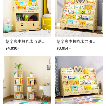
慧楽家本棚丸太収納棚着地棚書斎本箱収納棚収納棚可愛い熊の二階80幅引き出し棚
慧楽家本棚丸太スタンド学生書棚棚新聞ラック松木置物棚白鳥5階1メートル幅
¥4,030~
¥3,954~