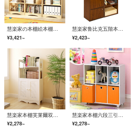
慧楽家の本棚絵本棚書斎四階建ての木の本の新聞棚が床に落ちています。棚が60幅あります。
慧楽家鲁比克五階本棚セット本箱収納棚棚深紅チェリー木色FNAL-11135
¥3,421~
¥2,423~
慧楽家本棚芙莱爾双門百葉四階収納棚棚棚棚棚白11225
慧楽家本棚六段三引き出しロッカー付き引き出しケース12040
¥2,278~
¥2,278~