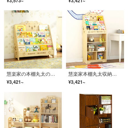
¥3,573~
¥3,421~
慧楽家の本棚丸太の床に置く書棚学生の本を新聞に載せる絵本棚松木置物棚可愛い熊のお金の四階80幅
慧楽家本棚丸太収納棚着地棚書斎本箱収納棚可愛い熊の三階60幅
¥3,421~
¥3,421~